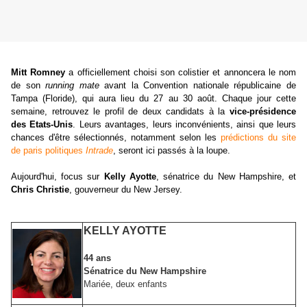
Mitt Romney
a officiellement choisi son colis
tier et annoncera le nom
de son
running mate
avant la Convention nationale républicaine de
Tampa (Floride), qui aura lieu du 27 au 30 août. Chaque jour cette
semaine, retrouvez le profil de deux candidats à
la
vice-présidence
des Etats-Unis
. Leurs avantages, leurs inconvénients, ainsi que leurs
chances d'être sélectionnés, notamment selon les
prédictions du site
de paris politiques
Intrade
, seront ici passés à la loupe.
Aujourd'hui, focus sur
Kelly Ayotte
, sénatrice du New Hampshire, et
Chris Christie
, gouverneur du New Jersey.
KELLY AYOTTE
44 ans
Sénatrice du New Hampshire
Mariée, deux enfants