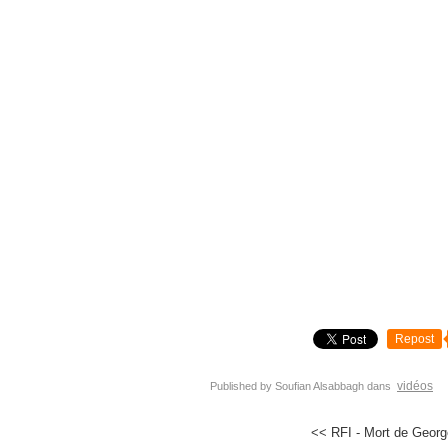
Repost
vidéos
Published by Soufian Alsabbagh
dans
<< RFI - Mort de George