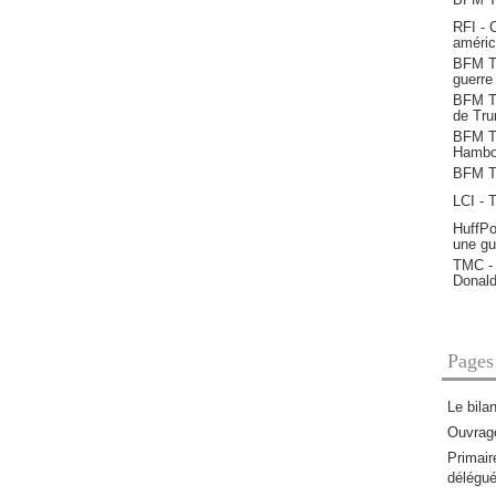
RFI - 
améric
BFM TV
guerre
BFM TV
de Tr
BFM TV
Hambo
BFM T
LCI - 
HuffPo
une gue
TMC - 
Donal
Pages
Le bila
Ouvrage
Primair
délégu