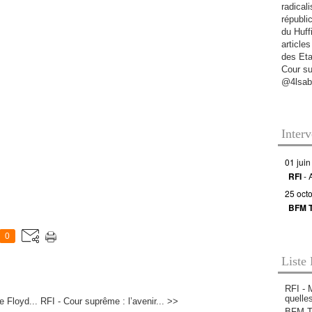
radicali
républi
du Huff
articles
des Eta
Cour s
@4lsab
Inter
01 juin
RFI
- 
25 oct
BFM 
0
Liste 
RFI - 
quelle
 Floyd...
RFI - Cour suprême : l’avenir... >>
BFM TV