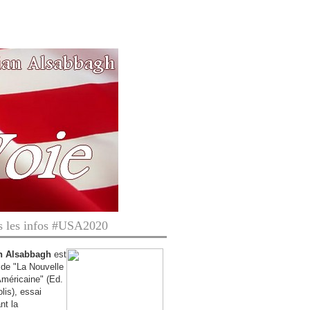
s les infos #USA2020
n Alsabbagh
est
r de "La Nouvelle
Américaine" (Ed.
is),
essai
nt la