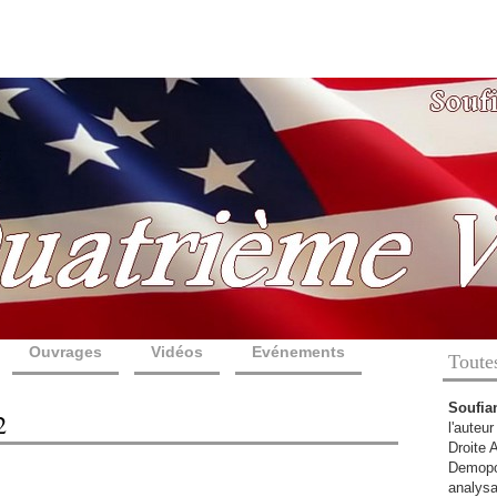
Ouvrages
Vidéos
Evénements
Toute
Soufia
2
l'auteu
Droite 
Demopol
analysa