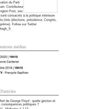
sation du Parti
cain. Contributeur
ington Post, ses
 sont consacrés à la politique intérieure
ts-Unis (élections, présidence, Congrès,
uprême).
Follow sur Twitter
bagh_S
ventions médias
 2020 |
19h10
Anne Cantener
obre 2018 |
18h10
TV
- François Gapihan
D'articles
Mort de George Floyd : quelle gestion et
s conséquences politiques ?
 - Midterms à J-12