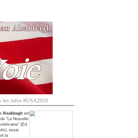
s les infos #USA2020
n Alsabbagh
est
r de "La Nouvelle
Américaine" (Ed.
is),
essai
nt la