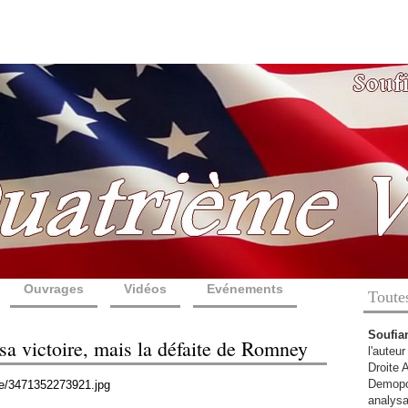
Ouvrages
Vidéos
Evénements
Toute
Soufia
sa victoire, mais la défaite de Romney
l'auteu
Droite 
Demopol
analysa