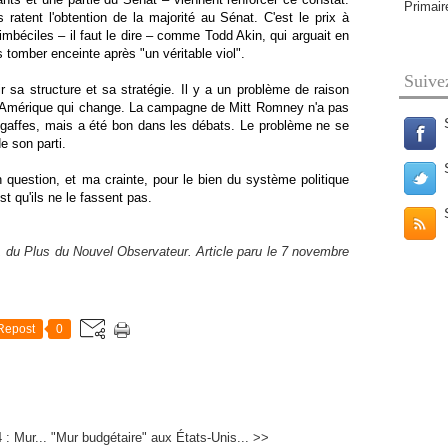
Primair
s ratent l'obtention de la majorité au Sénat. C'est le prix à
mbéciles – il faut le dire – comme Todd Akin, qui arguait en
omber enceinte après "un véritable viol".
Suive
ir sa structure et sa stratégie. Il y a un problème de raison
 Amérique qui change. La campagne de Mitt Romney n'a pas
s gaffes, mais a été bon dans les débats. Le problème ne se
e son parti.
 question, et ma crainte, pour le bien du système politique
t qu'ils ne le fassent pas.
 du Plus du Nouvel Observateur. Article paru le 7 novembre
Repost
0
: Mur...
"Mur budgétaire" aux États-Unis... >>