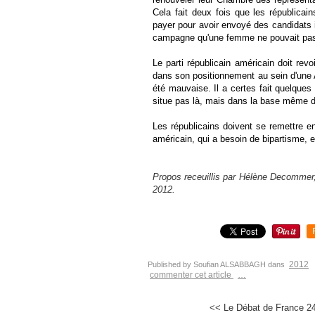
Cela fait deux fois que les républicain
payer pour avoir envoyé des candidats i
campagne qu'une femme ne pouvait pas t
Le parti républicain américain doit revo
dans son positionnement au sein d'une
été mauvaise. Il a certes fait quelque
situe pas là, mais dans la base même d
Les républicains doivent se remettre en
américain, qui a besoin de bipartisme, es
Propos receuillis par Hélène Decommer,
2012.
2012
Published by Soufian ALSABBAGH
dans
commenter cet article
…
<< Le Débat de France 24 