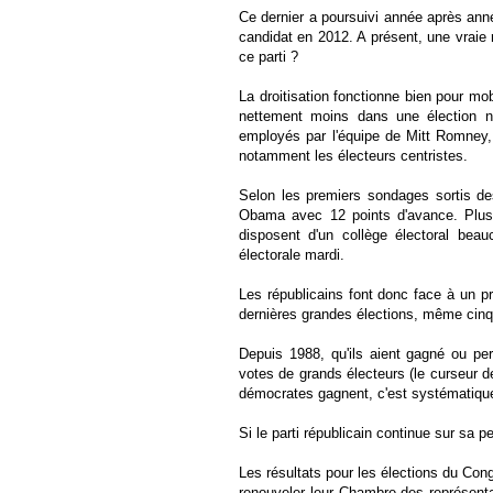
Ce dernier a poursuivi année après année 
candidat en 2012. A présent, une vraie r
ce parti ?
La droitisation fonctionne bien pour m
nettement moins dans une élection na
employés par l'équipe de Mitt Romney, 
notamment les électeurs centristes.
Selon les premiers sondages sortis d
Obama avec 12 points d'avance. Plus
disposent d'un collège électoral beau
électorale mardi.
Les républicains font donc face à un p
dernières grandes élections, même cinq 
Depuis 1988, qu'ils aient gagné ou perd
votes de grands électeurs (le curseur d
démocrates gagnent, c'est systématiqu
Si le parti républicain continue sur sa p
Les résultats pour les élections du Con
renouveler leur Chambre des représenta