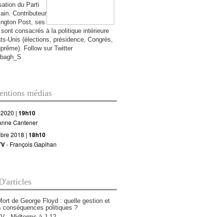
sation du Parti
cain. Contributeur
ington Post, ses
 sont consacrés à la politique intérieure
ts-Unis (élections, présidence, Congrès,
uprême).
Follow sur Twitter
bagh_S
ventions médias
 2020 |
19h10
Anne Cantener
obre 2018 |
18h10
TV
- François Gapihan
D'articles
Mort de George Floyd : quelle gestion et
s conséquences politiques ?
 - Midterms à J-12