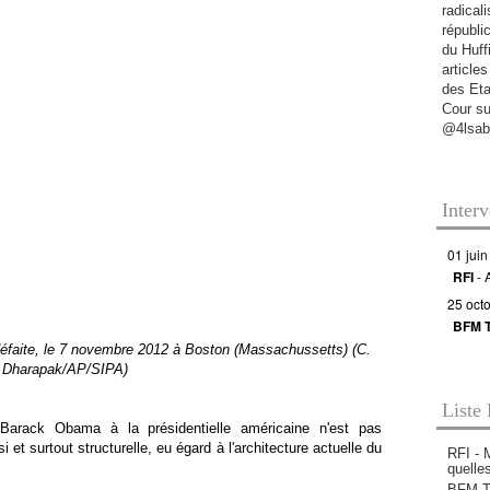
radicali
républi
du Huff
articles
des Eta
Cour s
@4lsab
Inter
01 juin
RFI
- 
25 oct
BFM 
éfaite, le 7 novembre 2012 à Boston (Massachussetts) (C.
Dharapak/AP/SIPA)
Liste 
arack Obama à la présidentielle américaine n'est pas
 et surtout structurelle, eu égard à l'architecture actuelle du
RFI - 
quelle
BFM TV