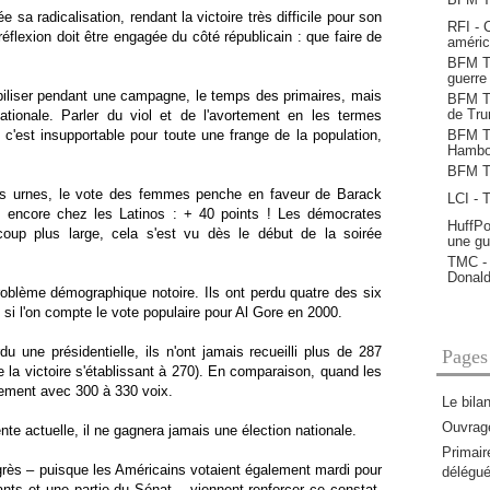
sa radicalisation, rendant la victoire très difficile pour son
RFI - 
éflexion doit être engagée du côté républicain : que faire de
améric
BFM TV
guerre
obiliser pendant une campagne, le temps des primaires, mais
BFM TV
de Tr
tionale. Parler du viol et de l'avortement en les termes
c'est insupportable pour toute une frange de la population,
BFM TV
Hambo
BFM T
es urnes, le vote des femmes penche en faveur de Barack
LCI - 
 encore chez les Latinos : + 40 points ! Les démocrates
HuffPo
coup plus large, cela s'est vu dès le début de la soirée
une gue
TMC - 
Donal
roblème démographique notoire. Ils ont perdu quatre des six
si l'on compte le vote populaire pour Al Gore en 2000.
u une présidentielle, ils n'ont jamais recueilli plus de 287
Pages
e la victoire s'établissant à 270). En comparaison, quand les
ement avec 300 à 330 voix.
Le bila
Ouvrage
ente actuelle, il ne gagnera jamais une élection nationale.
Primair
grès – puisque les Américains votaient également mardi pour
délégu
nts et une partie du Sénat – viennent renforcer ce constat.