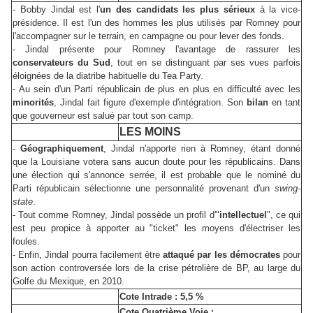
- Bobby Jindal est l'
un des candidats les plus sérieux
à la vice-
présidence. Il est l'un des hommes les plus utilisés par Romney pour
l'accompagner sur le terrain, en campagne ou pour lever des fonds.
- Jindal présente pour Romney l'avantage de rassurer les
conservateurs du Sud
, tout en se distinguant par ses vues parfois
éloignées de la diatribe habituelle du Tea Party.
- Au sein d'un Parti républicain de plus en plus en difficulté avec les
minorités
, Jindal fait figure d'exemple d'intégration. Son
bilan
en tant
que gouverneur est salué par tout son camp.
LES MOINS
-
Géographiquement
, Jindal n'apporte rien à Romney, étant donné
que la Louisiane votera sans aucun doute pour les républicains. Dans
une élection qui s'annonce serrée, il est probable que le nominé du
Parti républicain sélectionne une personnalité provenant d'un
swing-
state
.
- Tout comme Romney, Jindal possède un profil d'"
intellectuel
", ce qui
est peu propice à apporter au "ticket" les moyens d'électriser les
foules.
- Enfin, Jindal pourra facilement être
attaqué par les démocrates
pour
son action controversée lors de la crise pétrolière de BP, au large du
Golfe du Mexique, en 2010.
Cote Intrade : 5,5 %
Cote Quatrième Voie :