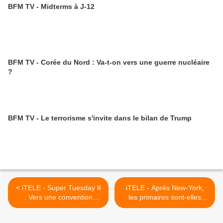
BFM TV - Midterms à J-12
BFM TV - Corée du Nord : Va-t-on vers une guerre nucléaire
?
BFM TV - Le terrorisme s'invite dans le bilan de Trump
< iTELE - Super Tuesday II
iTELE - Après New-York,
: Vers une convention
les primaires sont-elles
républicaine contestée ?
pliées ? >