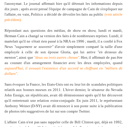
l'anonymat. Le journal affirmait hier qu'il détenait les informations depuis
dix jours ; après avoir pressé l'équipe de campagne de Cain de s'expliquer sur
l'affaire, en vain, Politico a décidé de dévoiler les faits au public
(voir article
précédent)
.
Répondant aux questions des médias, de show en show, lundi et mardi,
Herman Cain
a changé sa version des faits à de nombreuses reprises. Lundi, il
martelait qu'il ne s'était rien passé à la NRA en 1996 ; mardi, il a confié à Fox
News
"vaguement se souvenir"
d'avoir simplement comparé la taille d'une
employée à celle de son épouse Gloria, qui lui arrive
"en dessous du
menton"
, ainsi que
"deux ou trois autres choses"
. Hier, il affirmait de pas être
au courant d'un arrangement financier avec les deux employées, quand
aujourd'hui, il avouait l'existence d'un accord se chiffrant en "milliers de
dollars"
.
Sans évoquer la France, les Etats-Unis ont eu leur lot de scandales politiques
relatifs aux bonnes moeurs en 2011. L'hiver dernier, le sénateur du Nevada
John Ensign, un républicain, avait dû démissionner après qu'il fut découvert
qu'il entretenait une relation extra-conjugale. En juin 2011, le représentant
Anthony Weiner (D-NY) avait dû renoncer à son poste suite à la publication
de photos très suggestives de lui sur son compte Twitter.
L'affaire Cain n'est pas sans rappeler celle de Bill Clinton qui, déjà en 1992,