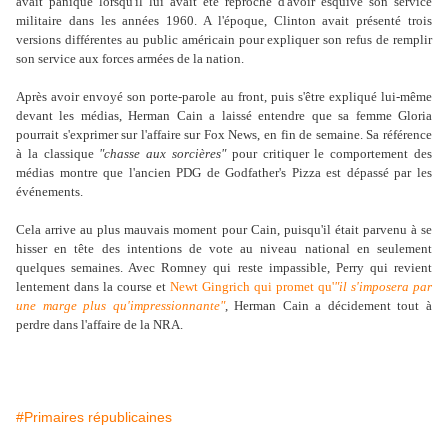
avait paniqué lorsqu'il lui avait été reproché d'avoir esquivé son service
militaire dans les années 1960. A l'époque, Clinton avait présenté trois
versions différentes au public américain pour expliquer son refus de remplir
son service aux forces armées de la nation.
Après avoir envoyé son porte-parole au front, puis s'être expliqué lui-même
devant les médias, Herman Cain a laissé entendre que sa femme Gloria
pourrait s'exprimer sur l'affaire sur Fox News, en fin de semaine. Sa référence
à la classique
"chasse aux sorcières"
pour critiquer le comportement des
médias montre que l'ancien PDG de Godfather's Pizza est dépassé par les
événements.
Cela arrive au plus mauvais moment pour Cain, puisqu'il était parvenu à se
hisser en tête des intentions de vote au niveau national en seulement
quelques semaines. Avec Romney qui reste impassible, Perry qui revient
lentement dans la course et
Newt Gingrich qui promet qu'
"il s'imposera par
une marge plus qu'impressionnante"
, Herman Cain a décidement tout à
perdre dans l'affaire de la NRA.
#Primaires républicaines